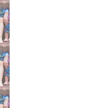
torto congenito idiopatic
efficace scarpe gessi ges
metodo Ponseti certifica
Mitchell Markell Dennis
specialisti consigliati d
testimonianze esperien
Bergamo Cesena Sicilia
Torino Dimeglio curare 
Gesù Pini Galeazzi, Mey
Marconetto Brescia Brun