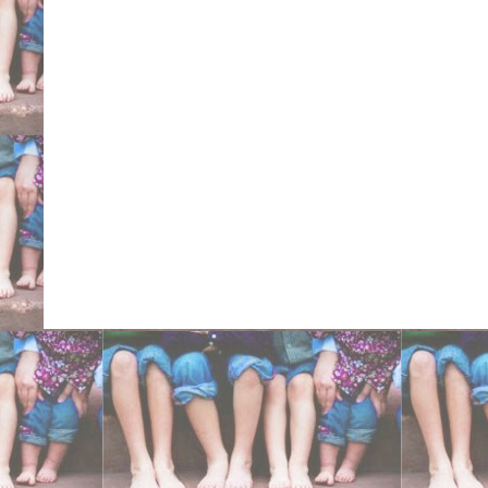
Gregorio De Michelis Fa
Carlo Niguarda San Raff
Ancona centri ortopedici 
cure intrarotazione tibi
eversione doccia cavis