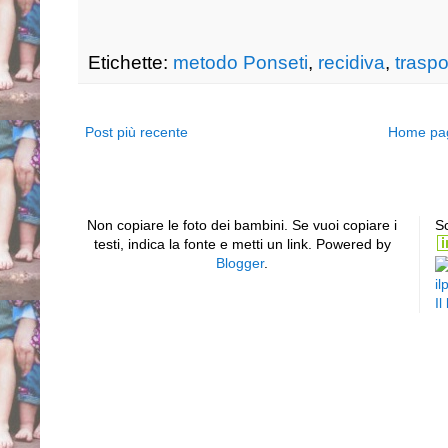
Etichette:
metodo Ponseti
,
recidiva
,
traspo
Post più recente
Home pa
Non copiare le foto dei bambini. Se vuoi copiare i
Sc
testi, indica la fonte e metti un link. Powered by
Blogger
.
il
Il
Piede equino varo supin
sinistro bilaterale club