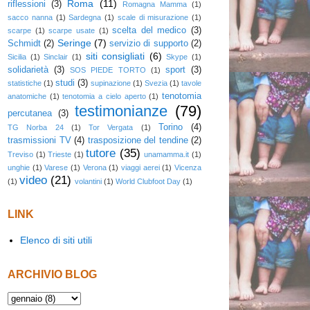
Roma
(11)
riflessioni
(3)
Romagna Mamma
(1)
sacco nanna
(1)
Sardegna
(1)
scale di misurazione
(1)
scelta del medico
(3)
scarpe
(1)
scarpe usate
(1)
Seringe
(7)
Schmidt
(2)
servizio di supporto
(2)
siti consigliati
(6)
Sicilia
(1)
Sinclair
(1)
Skype
(1)
solidarietà
(3)
sport
(3)
SOS PIEDE TORTO
(1)
studi
(3)
statistiche
(1)
supinazione
(1)
Svezia
(1)
tavole
tenotomia
anatomiche
(1)
tenotomia a cielo aperto
(1)
testimonianze
(79)
percutanea
(3)
Torino
(4)
TG Norba 24
(1)
Tor Vergata
(1)
trasmissioni TV
(4)
trasposizione del tendine
(2)
tutore
(35)
Treviso
(1)
Trieste
(1)
unamamma.it
(1)
unghie
(1)
Varese
(1)
Verona
(1)
viaggi aerei
(1)
Vicenza
video
(21)
(1)
volantini
(1)
World Clubfoot Day
(1)
LINK
Elenco di siti utili
ARCHIVIO BLOG