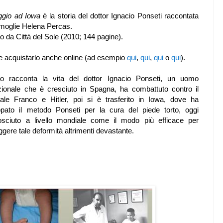
gio ad Iowa
è la storia del dottor Ignacio Ponseti raccontata
 moglie Helena Percas.
to da Città del Sole (2010; 144 pagine).
e acquistarlo anche online (ad esempio
qui
,
qui
,
qui
o
qui
).
bro racconta
la vita del dottor
Ignacio
Ponseti
, un uomo
ionale
che è cresciuto
in Spagna,
ha combattuto
contro il
ale
Franco e
Hitler,
poi
si è trasferito in Iowa
, dove ha
uppato
il metodo
Ponseti
per la cura del piede torto
,
oggi
osciuto a livello mondiale
come
il modo più efficace
per
ggere
tale
deformità
altrimenti
devastante.