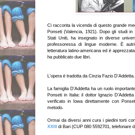
Ci racconta la vicenda di questo grande me
Ponseti
(Valencia, 1921). Dopo gli studi in 
Stati Uniti, ha insegnato in diverse unive
professoressa di lingue moderne. È autric
letteratura latino-americana ed è apprezzata
ha pubblicato due libri.
L'opera è tradotta da Cinzia Fazio D'Addetta
La famiglia D'Addetta ha un ruolo importan
Ponseti in Italia: il dottor Ignazio D'Addetta
verificato in Iowa direttamente con Ponset
metodo.
Ormai da diversi anni cura i piedini torti con 
XXIII
di Bari (CUP 080 5592701, telefonare dal