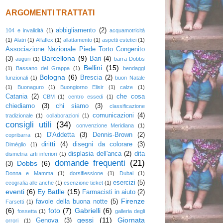
ARGOMENTI TRATTATI
abbigliamento
(2)
104 e invalidità
(1)
acquamotricità
(1)
Alatri
(1)
Alfaflex
(1)
allattamento
(1)
aspetti estetici
(1)
Associazione Nazionale Piede Torto Congenito
Barcellona
(9)
(3)
Bari
(4)
auguri
(1)
barra Dobbs
Bellini
(15)
(1)
Bassano del Grappa
(1)
bendaggi
Bologna
(6)
Brescia
(2)
funzionali
(1)
buon Natale
(1)
Buonaguro
(1)
Buongiorno Elisir
(1)
calze
(1)
Catania
(2)
che cosa
CBM
(1)
centro essedi
(1)
chiediamo
(3)
chi siamo
(3)
classificazione
comunicazioni
(4)
tradizionale
(1)
collaborazioni
(1)
consigli utili
(34)
convenzione Meridiana
(1)
D'Addetta
(3)
Dennis-Brown
(2)
copribarra
(1)
diritti
(4)
disegni da colorare
(3)
Diméglio
(1)
displasia dell'anca
(2)
dita
dismetria arti inferiori
(1)
domande frequenti
(21)
Dobbs
(6)
(3)
Donna e Mamma
(1)
dorsiflessione
(1)
Dubai
(1)
esercizi
(5)
ecografia alle anche
(1)
esenzione ticket
(1)
eventi
(6)
Ey Batlle
(15)
Farmacisti in aiuto
(2)
Firenze
favole della buona notte
(5)
Farsetti
(1)
(6)
foto
(7)
Gabrielli
(6)
fossetta
(1)
galleria degli
gessi
(11)
Giornata
Genova
(3)
orrori
(1)