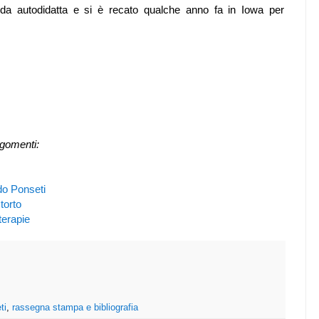
 da autodidatta e si è recato qualche anno fa in Iowa per
rgomenti:
o Ponseti
torto
erapie
ti
,
rassegna stampa e bibliografia