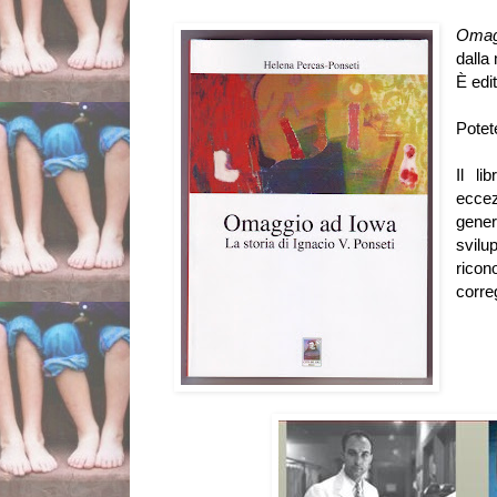
Omag
dalla
È edi
Potet
Il li
eccez
gener
svil
ricon
corre