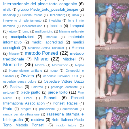
Internazionale del piede torto congenito
(6)
gruppo Piede_torto_possibili_terapie
(2)
girello
(1)
handicap
(1)
Helena Percas
(1)
Herzenberg
(1)
Imola
(1)
intervento di rallentamento
(1)
invalidità
(1)
Io e il mio
Ippolito
(4)
Lampasi
bambino
(1)
ipercorrezione
(1)
(3)
lettino
(1)
Lund
(1)
mail bombing
(1)
Mamme nella rete
manipolazioni
(2)
materiale
(1)
manuali
(1)
informativo
(2)
medici accreditati
(2)
medici
consigliati
(2)
Merano
Medicina Amica Telecolor
(1)
metodo Ponseti
(22)
metodo
(2)
Mestre
(1)
Milano
(22)
tradizionale
(7)
Mitchell
(7)
Monforte
(36)
Monza
(1)
Morcuende
(1)
Napoli
(1)
Nomenclatore tariffario
(1)
nuoto
(1)
Ortopedici e
Orvieto
(6)
Sanitari
(1)
ospedale Giovanni XXIII
(1)
Ospedale Vittore Buzzi
ospedale senza dolore
(1)
(3)
Padova
(3)
Palermo
(1)
patologie correlate
(1)
piede torto
(11)
piede piatto
(2)
petizioni
(1)
Pino
Ponseti
(6)
Ponseti
Nicotri
(1)
Pirani
(1)
International Association
(4)
Ponseti Races
(4)
Prato
(2)
progetti
(1)
pronazione
(1)
questionari
(1)
rassegna stampa e
rampa per dorsiflessione
(1)
bibliografia
(6)
recidiva
(3)
Rete Italiana Piede
Torto Metodo Ponseti
(5)
riciclo tutore
(1)