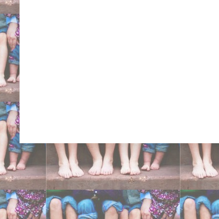
Gregorio De Michelis Fa
Carlo Niguarda San Raff
Ancona centri ortopedici 
cure intrarotazione tibi
eversione doccia cavis