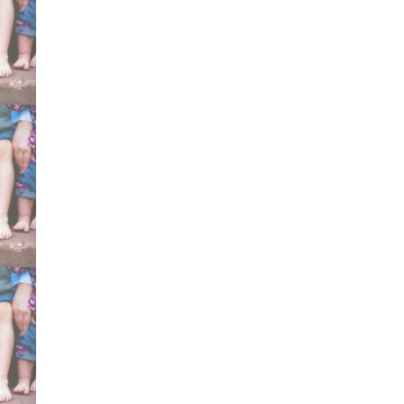
torto congenito idiopatic
efficace scarpe gessi ges
metodo Ponseti certifica
Mitchell Markell Dennis
specialisti consigliati d
testimonianze esperien
Bergamo Cesena Sicilia
Torino Dimeglio curare 
Gesù Pini Galeazzi, Mey
Marconetto Brescia Brun