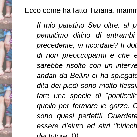
Ecco come ha fatto Tiziana, mam
Il mio patatino Seb oltre, al p
penultimo ditino di entrambi 
precedente, vi ricordate? Il do
di non preoccuparmi e che e
sarebbe risolto con un interv
andati da Bellini ci ha spiegat
dita dei piedi sono molto fless
fare una specie di "ponticello
quello per fermare le garze. O
sono quasi perfetti! Guardate
essere d'aiuto ad altri "biricc
del tutore ;)))