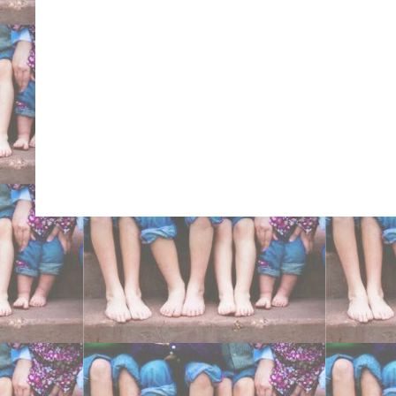
Carlo Niguarda San Raff
Ancona centri ortopedici 
cure intrarotazione tibi
eversione doccia cavis