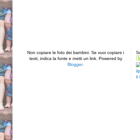
Non copiare le foto dei bambini. Se vuoi copiare i
Sc
testi, indica la fonte e metti un link. Powered by
Blogger
.
il
Il
Piede equino varo supin
sinistro bilaterale club
torto congenito idiopatic