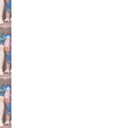
efficace scarpe gessi ges
metodo Ponseti certifica
Mitchell Markell Dennis
specialisti consigliati d
testimonianze esperien
Bergamo Cesena Sicilia
Torino Dimeglio curare 
Gesù Pini Galeazzi, Mey
Marconetto Brescia Brun
Gregorio De Michelis Fa