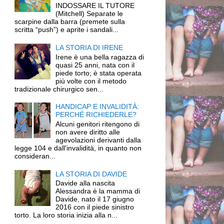
INDOSSARE IL TUTORE
(Mitchell) Separate le
scarpine dalla barra (premete sulla
scritta “push”) e aprite i sandali...
LA STORIA DI IRENE
Irene è una bella ragazza di
quasi 25 anni, nata con il
piede torto; è stata operata
più volte con il metodo
tradizionale chirurgico sen...
HANDICAP E INVALIDITÀ:
PERCHÉ RICHIEDERLE?
Alcuni genitori ritengono di
non avere diritto alle
agevolazioni derivanti dalla
legge 104 e dall'invalidità, in quanto non
consideran...
LA STORIA DI DAVIDE
Davide alla nascita
Alessandra è la mamma di
Davide, nato il 17 giugno
2016 con il piede sinistro
torto. La loro storia inizia alla n...