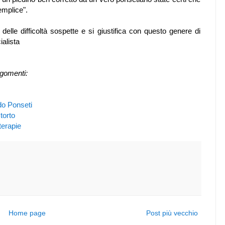
emplice".
delle difficoltà sospette e si giustifica con questo genere di
ialista
rgomenti:
o Ponseti
torto
erapie
Home page
Post più vecchio