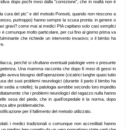
cidiva dopo pochi mesi dalla "correzione", che in realtà non è
lla cura del ptc" e del metodo Ponseti, quando non riescono a
pesso, purtroppo) hanno sempre la scusa pronta: in genere o
i casi gravi? come mai ai medici PIA capitano solo casi semplici
e è comunque molto particolare, per cui fino al giorno prima va
fulminante che richiede un intervento invasivo; o il bimbo ha
re.
iacca, perché si sfruttano eventuali patologie vere o presunte
competenza. Una mamma racconta che dopo 6 mesi di gessi in
iglio aveva bisogno dell'operazione (cicatrici lunghe quasi tutto
usa dei suoi problemi neurologici (durante il parto il bimbo ha
a in sedia a rotelle); la patologia avrebbe secondo loro impedito
ediatamente che i problemi neurologici del ragazzo nulla hanno
lle ossa del piede, che in quell'ospedale è la norma, dopo
nza altre problematiche.
ificazione per il fallimento del metodo utilizzato.
olati: i medici tradizionali o comunque non accreditati hanno
 un piedino ben corretto da un vero ponsetiano state certi che