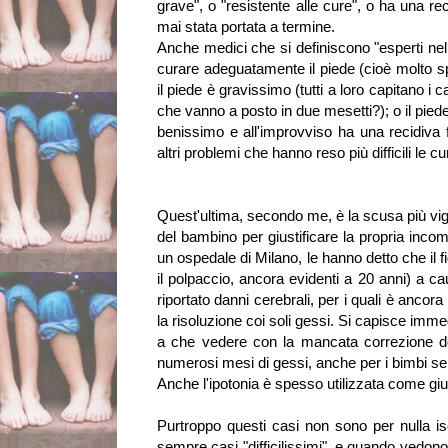
grave", o "resistente alle cure", o ha una re
mai stata portata a termine.
Anche medici che si definiscono "esperti ne
curare adeguatamente il piede (cioè molto s
il piede è gravissimo (tutti a loro capitano 
che vanno a posto in due mesetti?); o il pied
benissimo e all'improvviso ha una recidiva 
altri problemi che hanno reso più difficili le cu
Quest'ultima, secondo me, è la scusa più vigl
del bambino per giustificare la propria in
un ospedale di Milano, le hanno detto che il f
il polpaccio, ancora evidenti a 20 anni) a ca
riportato danni cerebrali, per i quali è ancor
la risoluzione coi soli gessi. Si capisce imm
a che vedere con la mancata correzione de
numerosi mesi di gessi, anche per i bimbi se
Anche l'ipotonia è spesso utilizzata come giust
Purtroppo questi casi non sono per nulla is
sempre casi "difficilissimi", e quando vedono