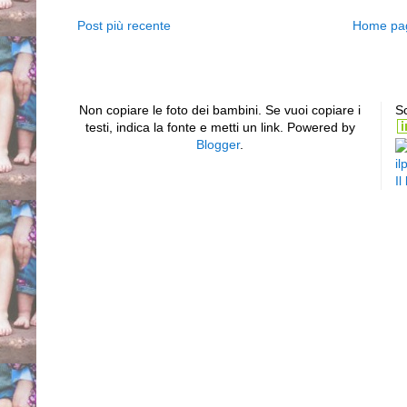
Post più recente
Home pa
Non copiare le foto dei bambini. Se vuoi copiare i
Sc
testi, indica la fonte e metti un link. Powered by
Blogger
.
il
Il
Piede equino varo supin
sinistro bilaterale club
torto congenito idiopatic
efficace scarpe gessi ges