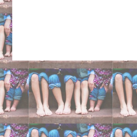
Ancona centri ortopedici 
cure intrarotazione tibi
eversione doccia cavis