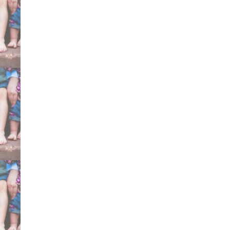
metodo Ponseti certifica
Mitchell Markell Dennis
specialisti consigliati d
testimonianze esperien
Bergamo Cesena Sicilia
Torino Dimeglio curare 
Gesù Pini Galeazzi, Mey
Marconetto Brescia Brun
Gregorio De Michelis Fa
Carlo Niguarda San Raff