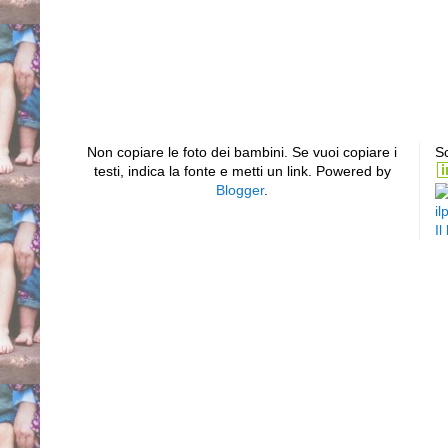
Non copiare le foto dei bambini. Se vuoi copiare i
Sc
testi, indica la fonte e metti un link. Powered by
Blogger
.
il
Il
Piede equino varo supin
sinistro bilaterale club
torto congenito idiopatic
efficace scarpe gessi ges