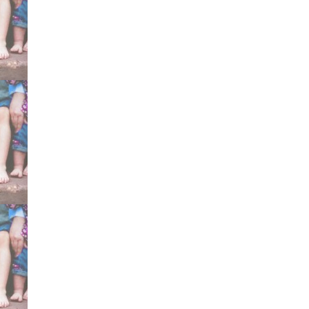
metodo Ponseti certifica
Mitchell Markell Dennis
specialisti consigliati d
testimonianze esperien
Bergamo Cesena Sicilia
Torino Dimeglio curare 
Gesù Pini Galeazzi, Mey
Marconetto Brescia Brun
Gregorio De Michelis Fa