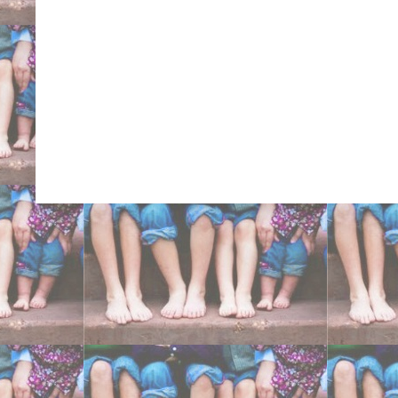
Carlo Niguarda San Raff
Ancona centri ortopedici 
cure intrarotazione tibi
eversione doccia cavis