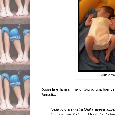
Giulia è st
Rossella è la mamma di Giulia, una bambina 
Ponseti...
Nella foto a sinistra Giulia aveva appena
le cure con il dottor Monforte: fort