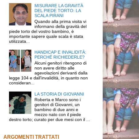
MISURARE LA GRAVITÀ
DEL PIEDE TORTO: LA
SCALA PIRANI
Quando alla prima visita vi
informano della gravità del
piede torto del vostro bambino, è
importante sapere quale scala è stata
utilizzata...
HANDICAP E INVALIDITÀ:
PERCHÉ RICHIEDERLE?
Alcuni genitori ritengono di
non avere diritto alle
agevolazioni derivanti dalla
legge 104 e dall'invalidità, in quanto non
consideran...
LA STORIA DI GIOVANNI
Roberta e Marco sono i
genitori di Giovanni, un
bambino di due anni e
mezzo nato con il piede
destro torto; curato per due mesi con il ...
ARGOMENTI TRATTATI