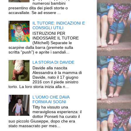
numerosi bambini
presentino dita dei piedi storte o
accavallate. Se ad essere ...
IL TUTORE: INDICAZIONI E
CONSIGLI UTILI
ISTRUZIONI PER
INDOSSARE IL TUTORE
(Mitchell) Separate le
scarpine dalla barra (premete sulla
scritta “push”) e aprite i sandali...
LA STORIA DI DAVIDE
Davide alla nascita
Alessandra è la mamma di
Davide, nato il 17 giugno
2016 con il piede sinistro
torto. La loro storia inizia alla n...
L'UOMO CHE DAVA
FORMA AI SOGNI
Titty ha vissuto una
meravigliosa esperienza: il
dottor Ponseti ha curato il
suo piccolo Giuseppe, dopo che era
stato massacrato per mes...