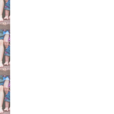
efficace scarpe gessi ges
metodo Ponseti certifica
Mitchell Markell Dennis
specialisti consigliati d
testimonianze esperien
Bergamo Cesena Sicilia
Torino Dimeglio curare 
Gesù Pini Galeazzi, Mey
Marconetto Brescia Brun
Gregorio De Michelis Fa