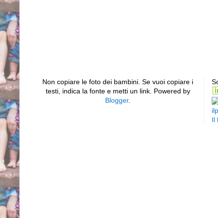
Non copiare le foto dei bambini. Se vuoi copiare i
Sc
testi, indica la fonte e metti un link. Powered by
Blogger
.
il
Il
Piede equino varo supin
sinistro bilaterale club
torto congenito idiopatic