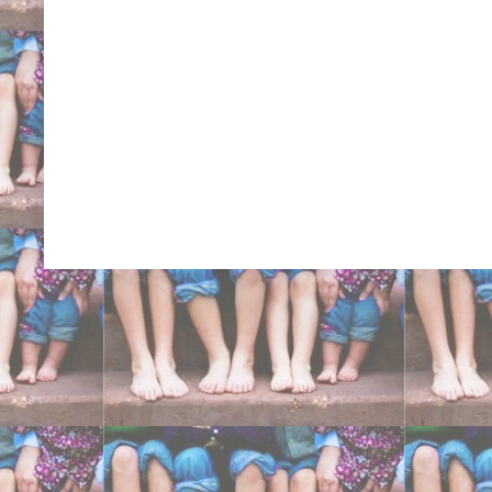
Carlo Niguarda San Raff
Ancona centri ortopedici 
cure intrarotazione tibi
eversione doccia cavis