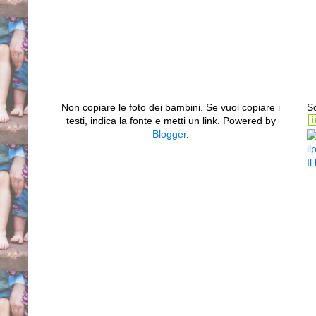
Non copiare le foto dei bambini. Se vuoi copiare i
Sc
testi, indica la fonte e metti un link. Powered by
Blogger
.
il
Il
Piede equino varo supin
sinistro bilaterale club
torto congenito idiopatic
efficace scarpe gessi ges