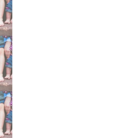
metodo Ponseti certifica
Mitchell Markell Dennis
specialisti consigliati d
testimonianze esperien
Bergamo Cesena Sicilia
Torino Dimeglio curare 
Gesù Pini Galeazzi, Mey
Marconetto Brescia Brun
Gregorio De Michelis Fa