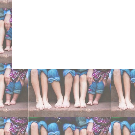
Carlo Niguarda San Raff
Ancona centri ortopedici 
cure intrarotazione tibi
eversione doccia cavis